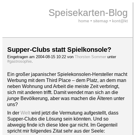
Speisekarten-Blog
home
•
sitemap
•
kont@kt
Supper-Clubs statt Spielkonsole?
Eingetragen am 2004-08-15 10:22 von
Thorsten Sommer
unter
#gastrosophie
.
Ein großer japanischer Spielekonsolen-Hersteller macht
Werbung mit dem Third Place – dem Platz, an dem man
neben Wohnung und Arbeit die meiste Zeit verbringt,
sich mit anderen trifft. Damit wendet man sich an die
junge
Bevölkerung, aber was machen die Älteren unter
uns?
In der
Welt
wird jetzt die Vermutung aufgestellt, dass
Supper-Clubs die Lösung sein könnten. Und so
abwegig finde ich diese Idee gar nicht. Im Gegenteil
spricht mir folgendes Zitat sehr aus der Seele: