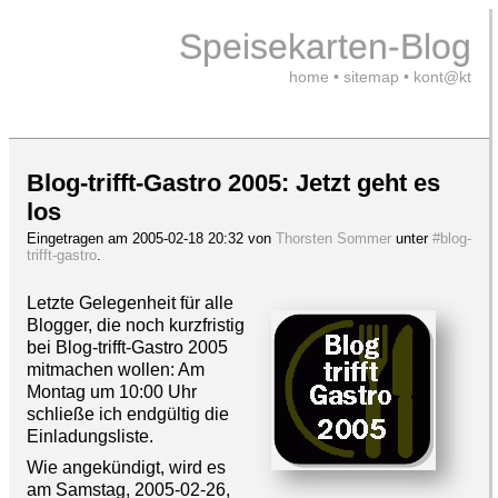
Speisekarten-Blog
home
•
sitemap
•
kont@kt
Blog-trifft-Gastro 2005: Jetzt geht es
los
Eingetragen am 2005-02-18 20:32 von
Thorsten Sommer
unter
#blog-
trifft-gastro
.
Letzte Gelegenheit für alle
Blogger, die noch kurzfristig
bei Blog-trifft-Gastro 2005
mitmachen wollen: Am
Montag um 10:00 Uhr
schließe ich endgültig die
Einladungsliste.
Wie angekündigt, wird es
am Samstag, 2005-02-26,