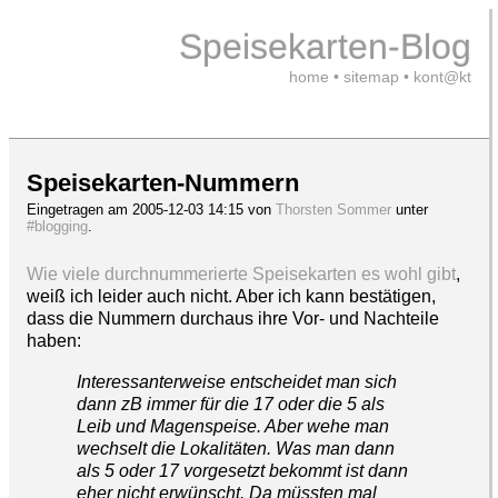
Speisekarten-Blog
home
•
sitemap
•
kont@kt
Speisekarten-Nummern
Eingetragen am 2005-12-03 14:15 von
Thorsten Sommer
unter
#blogging
.
Wie viele durchnummerierte Speisekarten es wohl gibt
,
weiß ich leider auch nicht. Aber ich kann bestätigen,
dass die Nummern durchaus ihre Vor- und Nachteile
haben:
Interessanterweise entscheidet man sich
dann zB immer für die 17 oder die 5 als
Leib und Magenspeise. Aber wehe man
wechselt die Lokalitäten. Was man dann
als 5 oder 17 vorgesetzt bekommt ist dann
eher nicht erwünscht. Da müssten mal