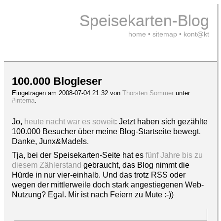
Speisekarten-Blog
home
•
sitemap
•
kont@kt
100.000 Blogleser
Eingetragen am 2008-07-04 21:32 von
Thorsten Sommer
unter
#interna
.
Jo,
heute nacht war es soweit
: Jetzt haben sich gezählte
100.000 Besucher über meine Blog-Startseite bewegt.
Danke, Junx&Madels.
Tja, bei der Speisekarten-Seite hat es
fünf Jahre bis zu
diesem Zählerstand
gebraucht, das Blog nimmt die
Hürde in nur vier-einhalb. Und das trotz RSS oder
wegen der mittlerweile doch stark angestiegenen Web-
Nutzung? Egal. Mir ist nach Feiern zu Mute :-))