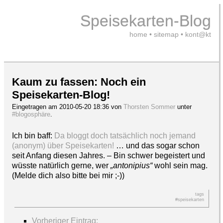
Speisekarten-Blog
home
•
sitemap
•
kont@kt
Kaum zu fassen: Noch ein
Speisekarten-Blog!
Eingetragen am 2010-05-20 18:36 von
Thorsten Sommer
unter
#blogosphäre
.
Ich bin baff:
Da bloggt doch tatsächlich noch jemand
(anonym) über Speisekarten!
… und das sogar schon
seit Anfang diesen Jahres. – Bin schwer begeistert und
wüsste natürlich gerne, wer
„antonipius“
wohl sein mag.
(Melde dich also bitte bei mir ;-))
tags
#speisekarten
Vorheriger Eintrag: