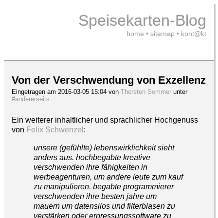
Speisekarten-Blog
home
•
sitemap
•
kont@kt
Von der Verschwendung von Exzellenz
Eingetragen am 2016-03-05 15:04 von
Thorsten Sommer
unter
#andererseits
.
Ein weiterer inhaltlicher und sprachlicher Hochgenuss
von
Felix Schwenzel
:
unsere (gefühlte) lebenswirklichkeit sieht
anders aus. hochbegabte kreative
verschwenden ihre fähigkeiten in
werbeagenturen, um andere leute zum kauf
zu manipulieren. begabte programmierer
verschwenden ihre besten jahre um
mauern um datensilos und filterblasen zu
verstärken oder erpressungssoftware zu