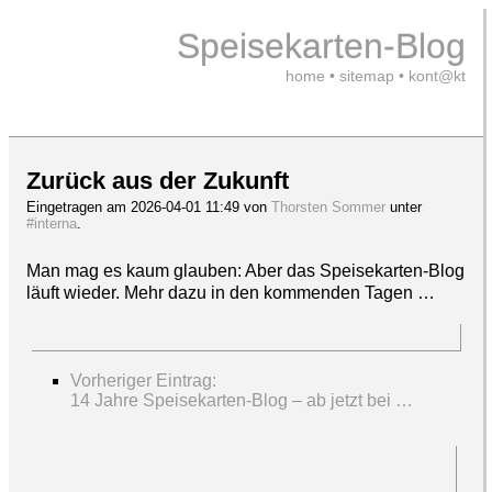
Speisekarten-Blog
home
•
sitemap
•
kont@kt
Zurück aus der Zukunft
Eingetragen am 2026-04-01 11:49 von
Thorsten Sommer
unter
#interna
.
Man mag es kaum glauben: Aber das Speisekarten-Blog
läuft wieder. Mehr dazu in den kommenden Tagen …
Vorheriger Eintrag:
14 Jahre Speisekarten-Blog – ab jetzt bei …