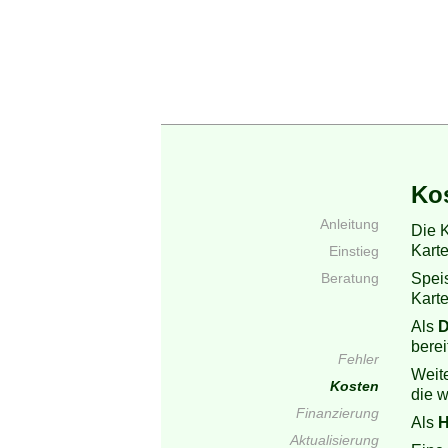
Ko
Anleitung
Die 
Karte
Einstieg
Speis
Beratung
Karte
Als
D
berei
Fehler
Weit
Kosten
die 
Finanzierung
Als
H
Aktualisierung