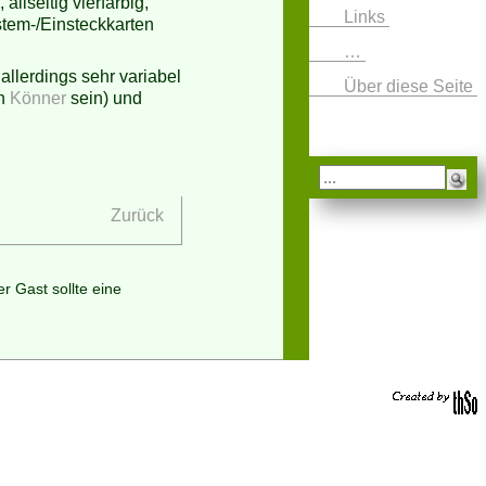
llseitig vierfarbig,
Links
stem-/Einsteckkarten
…
llerdings sehr variabel
Über diese Seite
an
Könner
sein) und
Zurück
er Gast sollte eine