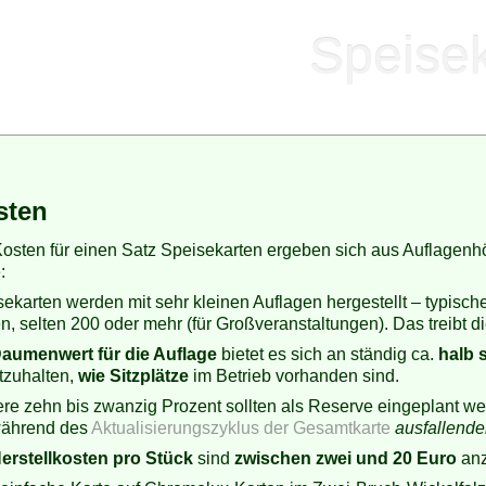
Speisek
sten
Kosten für einen Satz Speisekarten ergeben sich aus Auflagen
:
ekarten werden mit sehr kleinen Auflagen hergestellt – typisc
n, selten 200 oder mehr (für Großveranstaltungen). Das treibt d
aumenwert für die Auflage
bietet es sich an ständig ca.
halb 
tzuhalten,
wie Sitzplätze
im Betrieb vorhanden sind.
ere zehn bis zwanzig Prozent sollten als Reserve eingeplant we
während des
Aktualisierungszyklus der Gesamtkarte
ausfallend
erstellkosten pro Stück
sind
zwischen zwei und 20 Euro
anz