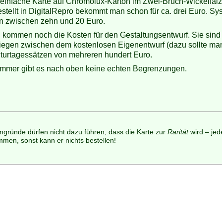
einfache Karte auf Chromolux-Karton im Zwei-Bruch-Wickelfalz, a
stellt in DigitalRepro bekommt man schon für ca. drei Euro. Sy
en zwischen zehn und 20 Euro.
 kommen noch die Kosten für den Gestaltungsentwurf. Sie sind a
liegen zwischen dem kostenlosen Eigenentwurf (dazu sollte m
turtagessätzen von mehreren hundert Euro.
immer gibt es nach oben keine echten Begrenzungen.
ngründe dürfen nicht dazu führen, dass die Karte zur
Rarität
wird – jed
men, sonst kann er nichts bestellen!