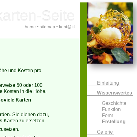
arten-Seite
home
•
sitemap
•
kont@kt
höhe und Kosten pro
Einleitung
herweise 50 oder 100
ie Kosten in die Höhe.
Wissenswertes
soviele Karten
Geschichte
Funktion
rden. Sie dienen dazu,
Form
en
Karten zu ersetzen.
Erstellung
usetzen.
Galerie